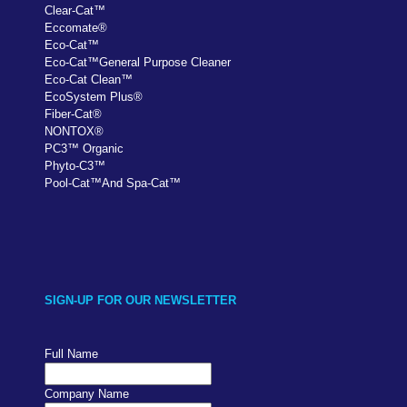
Clear-Cat
™
Eccomate
®
Eco-Cat
™
Eco-Cat
™
General Purpose Cleaner
Eco-Cat Clean
™
EcoSystem Plus
®
Fiber-Cat
®
NONTOX
®
PC
3
™
Organic
Phyto-C3
™
Pool-Cat
™
And Spa-Cat
™
SIGN-UP FOR OUR NEWSLETTER
Full Name
Company Name