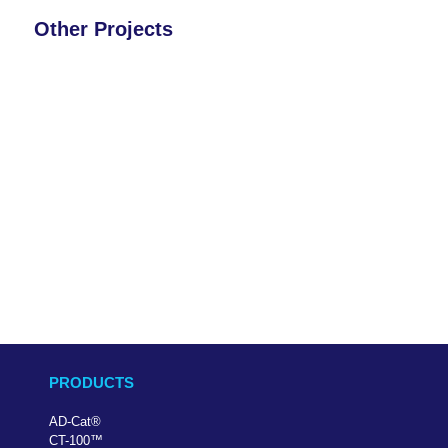
Other Projects
PRODUCTS
AD-Cat
®
CT-100
™