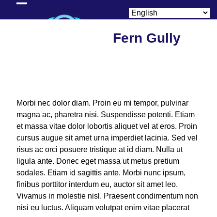
Skip
Open
Close
to
content
mobile
mobile
Fern Gully
menu
menu
Morbi nec dolor diam. Proin eu mi tempor, pulvinar
magna ac, pharetra nisi. Suspendisse potenti. Etiam
et massa vitae dolor lobortis aliquet vel at eros. Proin
cursus augue sit amet urna imperdiet lacinia. Sed vel
risus ac orci posuere tristique at id diam. Nulla ut
ligula ante. Donec eget massa ut metus pretium
sodales. Etiam id sagittis ante. Morbi nunc ipsum,
finibus porttitor interdum eu, auctor sit amet leo.
Vivamus in molestie nisl. Praesent condimentum non
nisi eu luctus. Aliquam volutpat enim vitae placerat