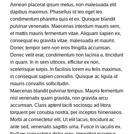
Aenean placerat ipsum metus, non malesuada elit
dapibus maximus. Phasellus id leo eget leo
condimentum pharetra quis et ex. Quisque blandit
pulvinar venenatis. Maecenas interdum mauris sem,
et mattis mauris fermentum vitae. Aliquam sapien ex,
consequat eu gravida vitae, malesuada et mauris.
Donec tempor sem non eros fringilla accumsan.
Donec velit erat, condimentum non lacinia a, tincidunt
in quam. In in sem ultrices, efficitur ex non,
scelerisque turpis. In facilisis lorem eu felis maximus,
in consequat sapien convallis. Quisque ac ligula id
mauris convallis sollicitudin.
Maecenas blandit pulvinar tempus. Mauris fermentum
nisl venenatis quam gravida, non gravida arcu
accumsan. Class aptent taciti sociosqu ad litora
torquent per conubia nostra, per inceptos himenaeos.
Morbi at consectetur elit. Ut elit lacus, tincidunt ac
ante sed, venenatis sagittis urna. Fusce in iaculis ex.
Nullam consectetur dolor eros, imperdiet maximus