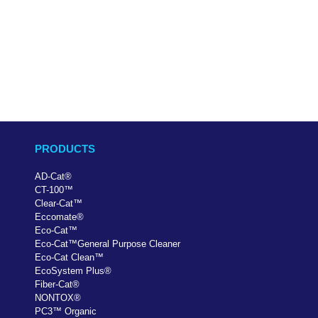
PRODUCTS
AD-Cat
®
CT-100
™
Clear-Cat
™
Eccomate
®
Eco-Cat
™
Eco-Cat
™
General Purpose Cleaner
Eco-Cat Clean
™
EcoSystem Plus
®
Fiber-Cat
®
NONTOX
®
PC
3
™
Organic