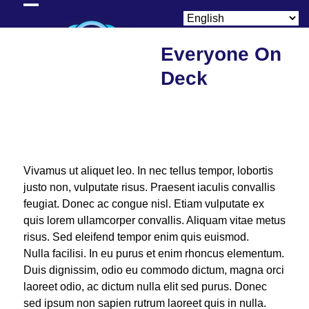
Skip
Open
Close
to
content
mobile
mobile
Everyone On
menu
menu
Deck
Vivamus ut aliquet leo. In nec tellus tempor, lobortis
justo non, vulputate risus. Praesent iaculis convallis
feugiat. Donec ac congue nisl. Etiam vulputate ex
quis lorem ullamcorper convallis. Aliquam vitae metus
risus. Sed eleifend tempor enim quis euismod.
Nulla facilisi. In eu purus et enim rhoncus elementum.
Duis dignissim, odio eu commodo dictum, magna orci
laoreet odio, ac dictum nulla elit sed purus. Donec
sed ipsum non sapien rutrum laoreet quis in nulla.